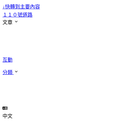
↓
快轉到主要內容
１１０號道路
文章
互動
分類
中文