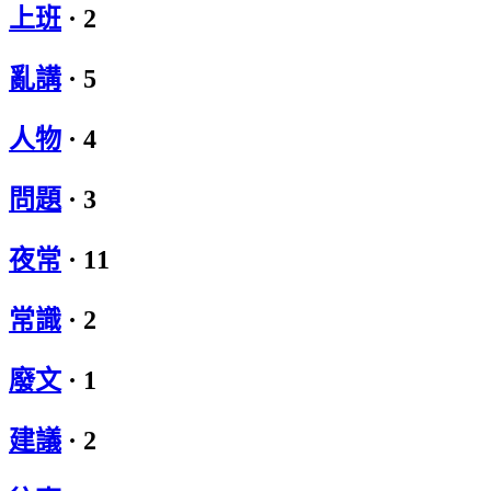
上班
·
2
亂講
·
5
人物
·
4
問題
·
3
夜常
·
11
常識
·
2
廢文
·
1
建議
·
2