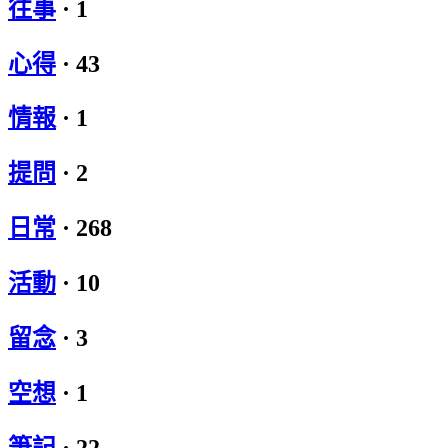
往事
·
1
心得
·
43
情報
·
1
提問
·
2
日常
·
268
活動
·
10
留念
·
3
空想
·
1
筆記
·
22