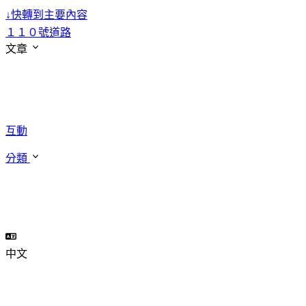
↓
快轉到主要內容
１１０號道路
文章
互動
分類
中文