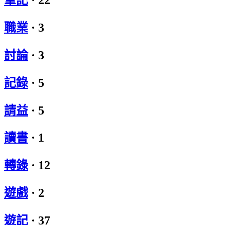
職業
·
3
討論
·
3
記錄
·
5
請益
·
5
讀書
·
1
轉錄
·
12
遊戲
·
2
遊記
·
37