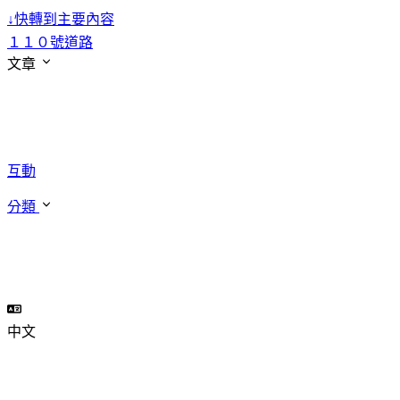
↓
快轉到主要內容
１１０號道路
文章
互動
分類
中文