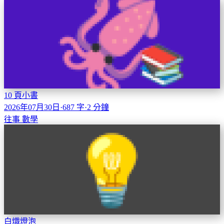
10 頁小書
2026年07月30日
·
687 字
·
2 分鐘
往事
數學
白熾燈泡