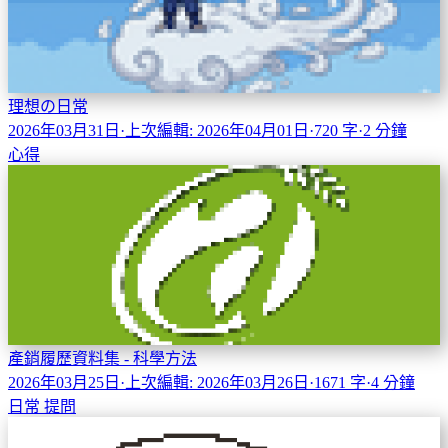
理想の日常
2026年03月31日
·
上次編輯: 2026年04月01日
·
720 字
·
2 分鐘
心得
產銷履歷資料集 - 科學方法
2026年03月25日
·
上次編輯: 2026年03月26日
·
1671 字
·
4 分鐘
日常
提問