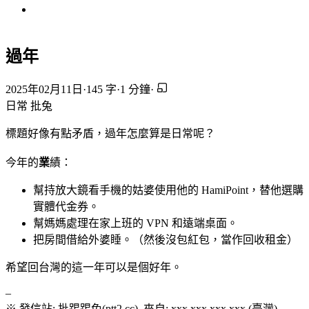
過年
2025年02月11日
·
145 字
·
1 分鐘
·
日常
批兔
標題好像有點矛盾，過年怎麼算是日常呢？
今年的
業
績：
幫持放大鏡看手機的姑婆使用他的 HamiPoint，替他選購
實體代金券。
幫媽媽處理在家上班的 VPN 和遠端桌面。
把房間借給外婆睡。（然後沒包紅包，當作回收租金）
希望回台灣的這一年可以是個好年。
–
※ 發信站: 批踢踢兔(ptt2.cc), 來自: xxx.xxx.xxx.xxx (臺灣)