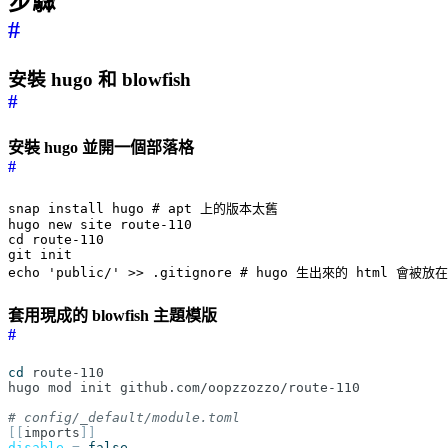
步驟
#
安裝 hugo 和 blowfish
#
安裝 hugo 並開一個部落格
#
snap install hugo # apt 上的版本太舊

hugo new site route-110

cd route-110

git init

套用現成的 blowfish 主題模版
#
cd
# config/_default/module.toml
[[
imports
]]
disable
=
false