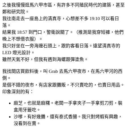
之後我慢慢逛馬六甲市區，有許多不同殖民時代的建築，甚至
鄭和研究院。
我往南走去一座島上的清真寺，心想差不多 19:10 可以看日
落。
結果我 18:57 到門口，警衛說關了。（推測是我穿短褲，他們
晚上不想借衣服）。
我只好坐在一旁海邊石頭上，跟釣客看日落。遠望清真寺的
LED 燈光設計。
雖然天氣不好，但我有遇到海螺跟彈塗魚。
我找間店買飲料後，叫 Grab 去馬六甲夜市，在馬六甲河的西
側。
是個不錯的夜市，有店家跟攤販，不只賣吃的，也賣日用品。
印象深刻的有：
麻芝，也就是麻糬。老闆一手拿夾子一手拿剪刀剪，裝
盒用牙籤吃。
沙嗲，有好幾攤，還有泰式香腸。我只對烤蝦有興趣，
沒看到在賣。