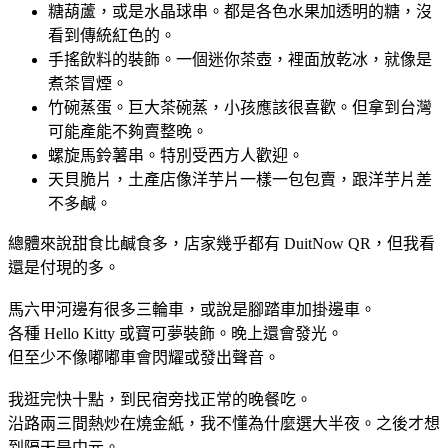
糖葫蘆，或是水晶球串。都是各色水果加透明的糖，沒
看到傳統紅色的。
手搖飲料的裝飾。一個迷你茶壺，裡面放乾冰，就像是
煮茶冒煙。
竹碗蒸蛋。巨大茶碗蒸，小孩應該很喜歡。但拿到台灣
可能產能不夠賣整晚。
螺旋馬鈴薯串。特別受西方人歡迎。
天貝脆片，土產店像洋芋片一樣一包包賣，跟洋芋片差
不多鹹。
總體來說甜食比鹹食多，店家幾乎都有 DuitNow QR，但我看
還是付現的多。
馬六甲河邊有很多三輪車，或說是腳踏車加掛邊車。
各種 Hello Kitty 或寶可夢裝飾。晚上還會發光。
但至少不像嘟嘟車會閃耀或發出聲音。
我逛完快十點，到民宿旁找正常的晚餐吃。
沿路兩三間熱炒在燒金紙，我不懂為什麼選大半夜。之後才想
到隔天是中元。