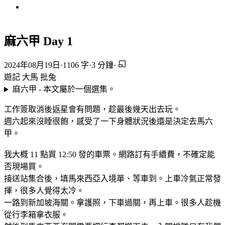
麻六甲 Day 1
2024年08月19日
·
1106 字
·
3 分鐘
·
遊記
大馬
批兔
麻六甲 - 本文屬於一個選集。
工作簽取消後返星會有問題，趁最後幾天出去玩。
週六起來沒睡很飽，感受了一下身體狀況後還是決定去馬六
甲。
我大概 11 點買 12:50 發的車票。網路訂有手續費，不確定能
否現場買。
接送站集合後，填馬來西亞入境單、等車到。上車冷氣正常發
揮，很多人覺得太冷。
一路到新加坡海關。拿護照，下車過關，再上車。很多人趁機
從行李箱拿衣服。