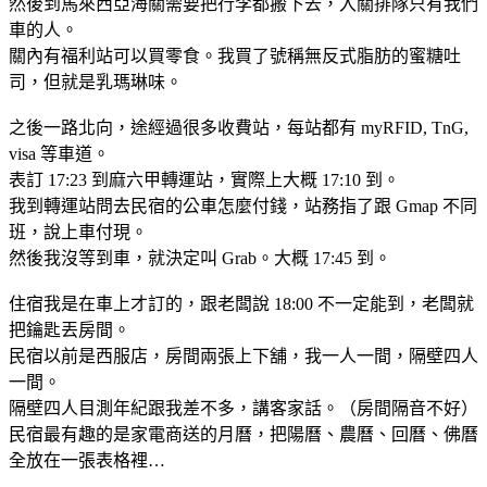
然後到馬來西亞海關需要把行李都搬下去，入關排隊只有我們
車的人。
關內有福利站可以買零食。我買了號稱無反式脂肪的蜜糖吐
司，但就是乳瑪琳味。
之後一路北向，途經過很多收費站，每站都有 myRFID, TnG,
visa 等車道。
表訂 17:23 到麻六甲轉運站，實際上大概 17:10 到。
我到轉運站問去民宿的公車怎麼付錢，站務指了跟 Gmap 不同
班，說上車付現。
然後我沒等到車，就決定叫 Grab。大概 17:45 到。
住宿我是在車上才訂的，跟老闆說 18:00 不一定能到，老闆就
把鑰匙丟房間。
民宿以前是西服店，房間兩張上下舖，我一人一間，隔壁四人
一間。
隔壁四人目測年紀跟我差不多，講客家話。（房間隔音不好）
民宿最有趣的是家電商送的月曆，把陽曆、農曆、回曆、佛曆
全放在一張表格裡…