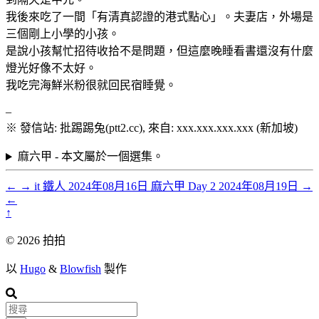
我後來吃了一間「有清真認證的港式點心」。夫妻店，外場是
三個剛上小學的小孩。
是說小孩幫忙招待收拾不是問題，但這麼晚睡看書還沒有什麼
燈光好像不太好。
我吃完海鮮米粉很就回民宿睡覺。
–
※ 發信站: 批踢踢兔(ptt2.cc), 來自: xxx.xxx.xxx.xxx (新加坡)
麻六甲 - 本文屬於一個選集。
←
→
it 鐵人
2024年08月16日
麻六甲 Day 2
2024年08月19日
→
←
↑
© 2026 拍拍
以
Hugo
&
Blowfish
製作