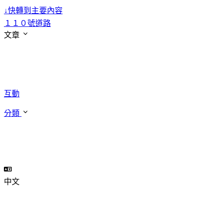
↓
快轉到主要內容
１１０號道路
文章
互動
分類
中文