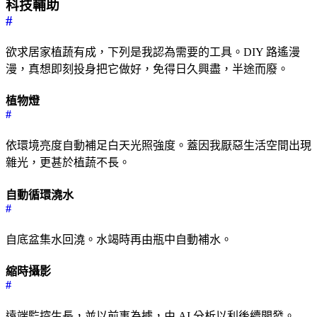
科技輔助
#
欲求居家植蔬有成，下列是我認為需要的工具。DIY 路遙漫
漫，真想即刻投身把它做好，免得日久興盡，半途而廢。
植物燈
#
依環境亮度自動補足白天光照強度。蓋因我厭惡生活空間出現
雜光，更甚於植蔬不長。
自動循環澆水
#
自底盆集水回澆。水竭時再由瓶中自動補水。
縮時攝影
#
遠端監控生長，並以前事為據，由 AI 分析以利後續開發。