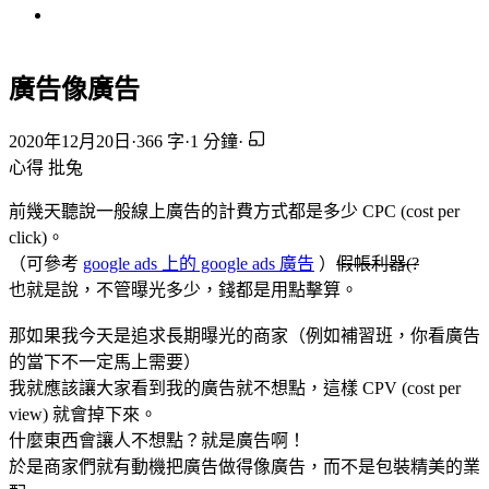
廣告像廣告
2020年12月20日
·
366 字
·
1 分鐘
·
心得
批兔
前幾天聽說一般線上廣告的計費方式都是多少 CPC (cost per
click)。
（可參考
google ads 上的 google ads 廣告
）
假帳利器(?
也就是說，不管曝光多少，錢都是用點擊算。
那如果我今天是追求長期曝光的商家（例如補習班，你看廣告
的當下不一定馬上需要）
我就應該讓大家看到我的廣告就不想點，這樣 CPV (cost per
view) 就會掉下來。
什麼東西會讓人不想點？就是廣告啊！
於是商家們就有動機把廣告做得像廣告，而不是包裝精美的業