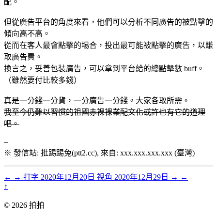
配。
但從廣告平台的角度來看，他們可以分析不同廣告的被點擊的
傾向高不高。
從而在客人最會點擊的埸合，投出最可能被點擊的廣告，以賺
取廣告費。
換言之，妥善包裝廣告，可以拿到平台給的總點擊數 buff。
（雖然要付比較多錢）
真是一分錢一分貨，一分廣告一分錢。大家各取所需。
我至今仍難以習慣的祖國赤裸裸業配文化或許也有它的道理
吧。
–
※ 發信站: 批踢踢兔(ptt2.cc), 來自: xxx.xxx.xxx.xxx (臺灣)
←
→
打字
2020年12月20日
視角
2020年12月29日
→
←
↑
© 2026 拍拍