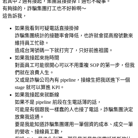
若其中 2 通有接起，集團直接掛掉 1 通也不礙事。
有夠操的，詐騙集團打工也不好幹啊～
這告訴我，
如果我看到可疑電話直接掛掉
詐騙集團統計的接聽率會降低，也許就會提高撥號數來
維持員工忙碌。
造成台灣號碼一下就打完了，只好前進祖國。
如果我接起來拖時間
對面員工可能很開心可以不用重複 SOP 的第一步，但我
們就在浪費人生。
又或是詐騙公司內有 pipeline，接線生把我送進下一個
stage 就可以算進 KPI。
如果我接起來就斷線
如果不是 pipeline 前段在生電話簿的話，
可能是有個跟我一樣蠢的人也接了電話，詐騙集團決定
放棄我這通。
要是我能知道詐騙集團運用一筆個資的成本、成交一筆
的營收、接線員工數，