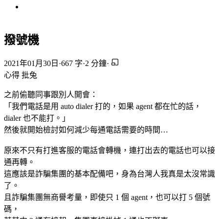
撥號機
2021年01月30日
·
667 字
·
2 分鐘
·
心得
批兔
之前偷聽同事跟別人開會：
「我們電話是用 auto dialer 打的，如果 agent 都在忙的話，
dialer 也不能打。」
然後就開始檢討如何減少每通電話需要的時間…
原來不只有打進客服的電話會轉機，連打出去的電話也可以接
通再轉。
這應該是詐騙集團的基本配備吧，身為台灣人我真是太沒常識
了。
且詐騙集團無商譽考量，即使只 1 個 agent，也可以打 5 個號
碼，