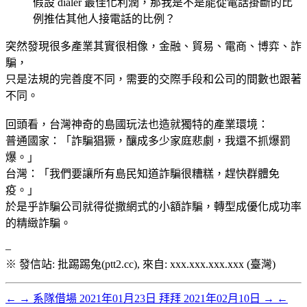
假設 dialer 最佳化利潤，那我是不是能從電話掛斷的比
例推估其他人接電話的比例？
突然發現很多產業其實很相像，金融、貿易、電商、博弈、詐
騙，
只是法規的完善度不同，需要的交際手段和公司的間數也跟著
不同。
回頭看，台灣神奇的島國玩法也造就獨特的產業環境：
普通國家：「詐騙猖獗，釀成多少家庭悲劇，我還不抓爆罰
爆。」
台灣：「我們要讓所有島民知道詐騙很糟糕，趕快群體免
疫。」
於是乎詐騙公司就得從撒網式的小額詐騙，轉型成優化成功率
的精緻詐騙。
–
※ 發信站: 批踢踢兔(ptt2.cc), 來自: xxx.xxx.xxx.xxx (臺灣)
←
→
系隊借場
2021年01月23日
拜拜
2021年02月10日
→
←