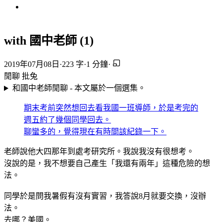
with 國中老師 (1)
2019年07月08日
·
223 字
·
1 分鐘
·
閒聊
批兔
和國中老師閒聊 - 本文屬於一個選集。
期末考前突然想回去看我國一班導師，於是考完的
週五約了幾個同學回去。
聊蠻多的，覺得現在有時間該紀錄一下。
老師說他大四那年到處考研究所。我說我沒有很想考。
沒說的是，我不想要自己產生「我還有兩年」這種危險的想
法。
同學於是問我暑假有沒有實習，我答說8月就要交換，沒辦
法。
去哪？美國。