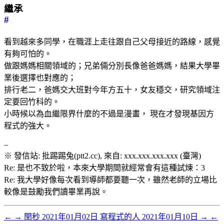
繼承
#
看到越來多同學，在職涯上走往跟自己父母接近的路線，感覺
有夠可怕的。
做跟媽媽相關領域的；兄弟倆分別長像爸爸媽媽，結果大學畢
業後選擇也對應的；
排行老二，爸媽交大班對今年方五十，女友穩交，研究領域注
定要回竹科的。
小時候以為血繼限界什麼的不過是漫畫， 現在才發現基因方
程式的強大。
–
※ 發信站: 批踢踢兔(ptt2.cc), 來自: xxx.xxx.xxx.xxx (臺灣)
Re: 是也不致於啦，本來大學期間就經常會有這種試煉：3
Re: 我大學好像每次看到導師都要聽一次，雖然老師的立場比
較像是鼓勵我們讀畢業再說。
←
→
閏秒
2021年01月02日
寫程式的人
2021年01月10日
→
←