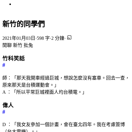
新竹的同學們
2021年01月03日
·
598 字
·
2 分鐘
·
閒聊
新竹
批兔
竹科笑話
#
師：「那天我開車經過巨城，想說怎麼沒有塞車。回去一查，
原來那天是台積運動會。」
A ：「所以平常巨城裡面人均台積電。」
偉人
#
D ：「我女友參加一個計畫，會在臺北四年。我在考慮簽博
（台大電機）。」