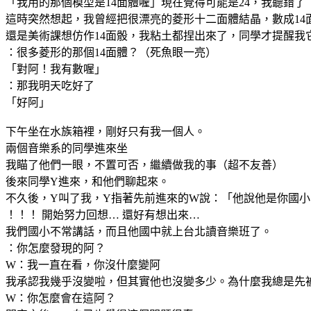
「我用的那個模型是14面體喔」現在覺得可能是24，我聽錯了
這時突然想起，我曾經把很漂亮的菱形十二面體結晶，數成14
還是美術課想仿作14面骰，我粘土都捏出來了，同學才提醒我它
：很多菱形的那個14面體？（死魚眼一亮）
「對阿！我有數喔」
：那我明天吃好了
「好阿」
下午坐在水族箱裡，剛好只有我一個人。
兩個音樂系的同學進來坐
我瞄了他們一眼，不置可否，繼續做我的事（超不友善）
後來同學Y進來，和他們聊起來。
不久後，Y叫了我，Y指著先前進來的W說：「他說他是你國
！！！ 開始努力回想… 還好有想出來…
我們國小不常講話，而且他國中就上台北讀音樂班了。
：你怎麼發現的阿？
W：我一直在看，你沒什麼變阿
我承認我幾乎沒變啦，但其實他也沒變多少。為什麼我總是先
W：你怎麼會在這阿？