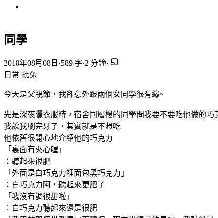
同學
2018年08月08日
·
589 字
·
2 分鐘
·
日常
批兔
今天是父親節，我卻意外跟兩個女同學很有緣~
先是深夜曬衣服時，宿舍同層樓的同學問我要不要吃他做的巧
我說我刷完牙了，
其實就是不想吃
他依舊很開心地介紹他的巧克力
「裏面有夾心喔」
：聽起來很肥
「外面是白巧克力裡面包黑巧克力」
：白巧克力阿，聽起來更肥了
「我沒有調很甜啦」
：白巧克力聽起來還是很肥