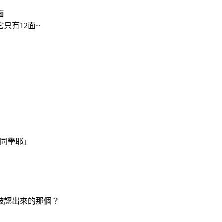
面
只有12面~
小同學耶」
被認出來的那個？