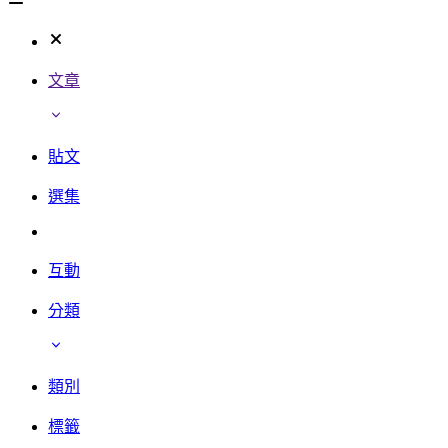
文章
貼文
選集
互動
分類
類別
標籤