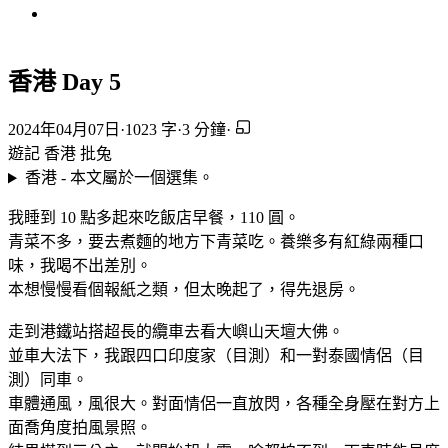
香港 Day 5
2024年04月07日
·
1023 字
·
3 分鐘
·
遊記
香港
批兔
香港 - 本文屬於一個選集。
我睡到 10 點多起來吃飯店早餐，110 圓。
青菜不多，要去煮麵的地方下青菜吃。養樂多有紅綠兩種口
味，我喝不出差別。
本想慢慢看個報紙之類，但太晚起了，得先退房。
走到港鐵站搭超長的纜車去看大嶼山天壇大佛。
並車大法下，我跟四口印度家（目測）和一對泰國情侶（目
測）同車。
車體通風，風很大。對面情侶一直放閃，各種全身壓在對方上
面喬角度拍風景照。