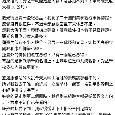
結果搭到三分之一就開始起大霧，啥都拍不到。下車時能見度
大概 30 公尺。
觀光街道賣一些紀念品，我花了二十圓門票參觀𣞢車博物館。
感覺沒有很值得，不過電影廳很空坐下來休息不錯。
走到大佛下面，爬樓梯上蓮臺，濃霧擋住根本看不見釋迦頭。
觀光客目測印度人最多。
蓮臺內部有不少人牌位，另展一些佛經和文書，如牆面高的金
剛經和康熙御筆心經。
蓮臺外的佛像們還在募款，只有一兩座已募得。
有趣的是捐款助學的名冊上，主辦單位是中共統戰部，受益學
校多在內蒙或寧夏。
旅遊服務站的人說今天大嶼山遠眺的景應該都看不到。
所以我就去了唯一的近景「心經簡林」觀賞一堆剖半樹幹刻上
心經後排成 8 字型。
好笑的是走到第二個圈時，我遇到三組遊客都是逆著經文方向
走，根本不知自己在看啥。
既然啥都看不到，我就慢慢走下山搭公車回港鐵站。
山上有許多精舍，還有 1997 年前的牌子「奉政府令…農機通