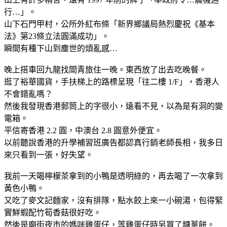
行…」。
山下石門甲村，公所外紅布條「新界鄉議局熱烈慶祝《基本
法》第23條立法圓滿成功」。
瞬間有種下山到塵世的煩亂感…
晚上搭車回九龍找間青旅住一晚。東西放了出去吃晚餐。
逛了裕華國貨，手扶梯上的路標呈現「往二樓 1/F」，香港人
不會錯亂嗎？
然後我發現香港郵筒上的字很小，遠看不見，以為是有洞的變
電箱。
平信寄香港 2.2 圓，中澳台 2.8 圓意外便宜。
以前聽說香港的升學補習班廣告都認真行銷老師長相，我多日
來只看到一張，好失望。
我前一天喝檸檬茶拿到的小鴨是透明綠的，再去喝了一次拿到
黃色小鴨。
又吃了麥文記麵家，沒有排隊，點水餃上來一小碗湯，包得緊
實鮮蝦配竹筍香菇很好吃。
然後是廟街夜市的媽咪雞蛋仔，等雞蛋仔時另買了糖蔥餅。