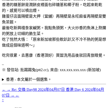
香港的糖蔥餅是潤餅皮裡面包碎糖蔥和椰子粉，吃起來乾乾
的，感覺可以噴出煙。
雞蛋仔店面隔壁是大押（當舖）再隔壁是永旺麻雀再隔壁是雙
魚茶館。
最後吃新興棧食家鹹粥。我點魚頭粥，大火炒香的魚淋上熬爛
的粥放上切細的脆生菜。
吃了恍然大悟：「原來新加坡那些軟趴趴又不冷不熱的粥是想
做成這個味道啊～」
吃完很累，去惠康（香港頂好）買盥洗用品後就回青旅睡覺。
–
※ 發信站: 批踢踢兔(ptt2.cc), 來自: xxx.xxx.xxx.xxx (新加坡)
香港 - 本文屬於一個選集。
←
→
Re: 交換 Day98
2024年04月07日
香港 Day 6
2024年04月
07日
→
←
↑