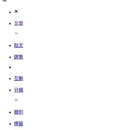
文章
貼文
選集
互動
分類
類別
標籤