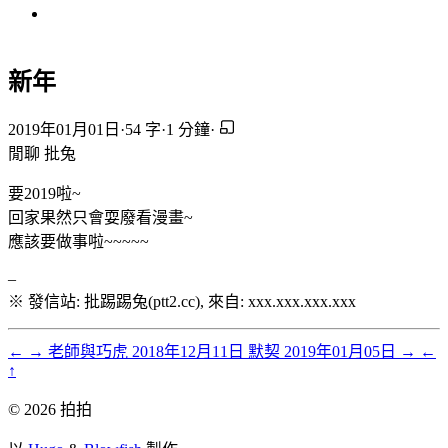
新年
2019年01月01日
·
54 字
·
1 分鐘
·
閒聊
批兔
要2019啦~
回家果然只會耍廢看漫畫~
應該要做事啦~~~~~
–
※ 發信站: 批踢踢兔(ptt2.cc), 來自: xxx.xxx.xxx.xxx
←
→
老師與巧虎
2018年12月11日
默契
2019年01月05日
→
←
↑
© 2026 拍拍