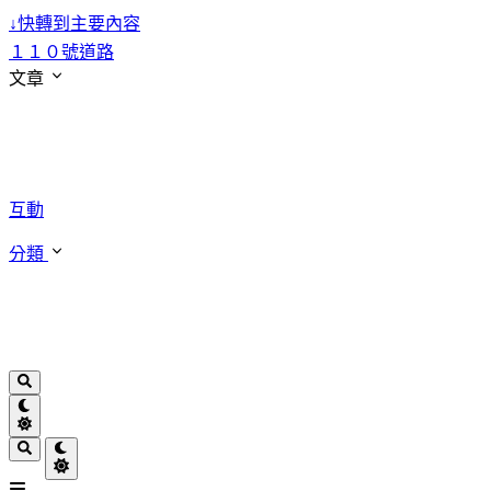
↓
快轉到主要內容
１１０號道路
文章
互動
分類