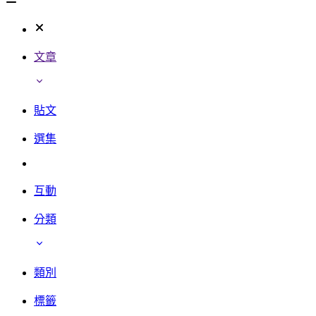
文章
貼文
選集
互動
分類
類別
標籤