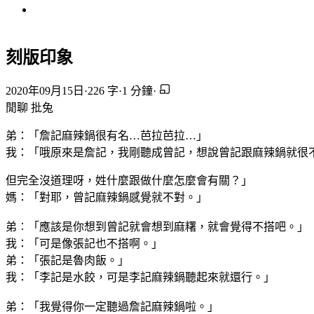
刻版印象
2020年09月15日
·
226 字
·
1 分鐘
·
閒聊
批兔
弟：「詹記麻辣鍋很有名…芭拉芭拉…」
我：「哦原來是詹記，我剛聽成曾記，想說曾記跟麻辣鍋就很
但完全沒道理呀，姓什麼跟做什麼怎麼會有關？」
媽：「對耶，曾記麻辣鍋感覺就不對。」
弟︰「應該是你想到曾記就會想到麻糬，就會覺得不搭吧。」
我：「可是像張記也不搭啊。」
弟：「張記是魯肉飯。」
我：「李記是水餃，可是李記麻辣鍋聽起來就還行。」
弟：「我覺得你一定聽過詹記麻辣鍋啦。」