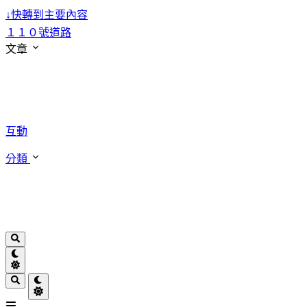
↓
快轉到主要內容
１１０號道路
文章
互動
分類