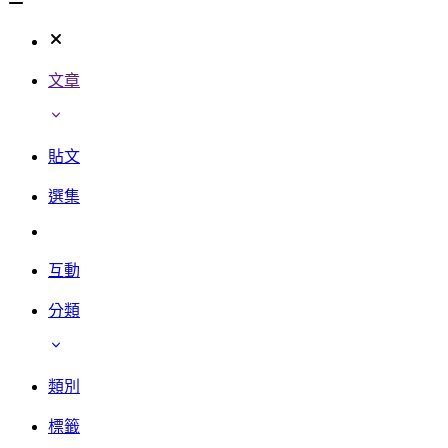
文章
貼文
選集
互動
分類
類別
標籤