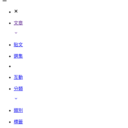
文章
貼文
選集
互動
分類
類別
標籤