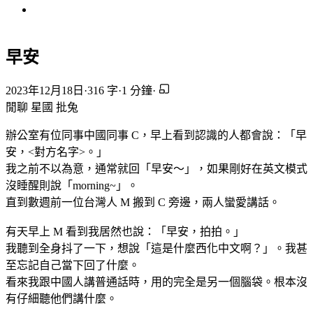
早安
2023年12月18日
·
316 字
·
1 分鐘
·
閒聊
星國
批兔
辦公室有位同事中國同事 C，早上看到認識的人都會說：「早
安，<對方名字>。」
我之前不以為意，通常就回「早安～」，如果剛好在英文模式
沒睡醒則說「morning~」。
直到數週前一位台灣人 M 搬到 C 旁邊，兩人蠻愛講話。
有天早上 M 看到我居然也說：「早安，拍拍。」
我聽到全身抖了一下，想說「這是什麼西化中文啊？」。我甚
至忘記自己當下回了什麼。
看來我跟中國人講普通話時，用的完全是另一個腦袋。根本沒
有仔細聽他們講什麼。