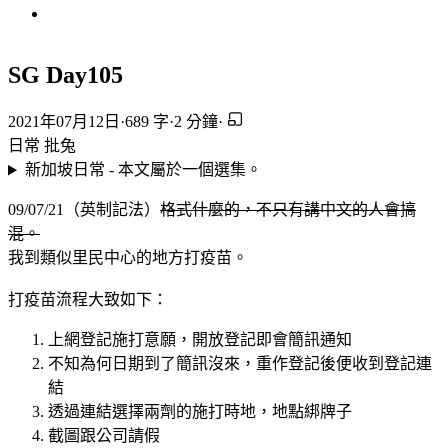
SG Day105
2021年07月12日
·
689 字
·
2 分鐘
·
日常
批兔
新加坡日常 - 本文屬於一個選集。
09/07/21（英制記法）
格式什麼的，不只有講中文的人會搞
混。
我到類似里民中心的地方打疫苗。
打疫苗流程大致如下：
上網登記施打意願，開放登記即會簡訊通知
不知為何日期到了簡訊沒來，重作登記後便收到登記連
結
透過連結選擇兩劑的施打時地，地點綁牌子
截圖跟公司請假