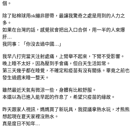
個。
除了貼棉球用ok繃非膠帶，最讓我驚奇之處是用到的人力之
多。
如果在台灣的話，感覺就會把出入口合併，用一半的人來爆
肝…
我同事：「你沒去過中國…」
我早八打完當天注射處痛，上臂舉不起來，下臂不受影響。
晚上睡不太好，因為壓到手會痛，但白天生活如常。
第三天幾乎都在睡覺，不確定和疫苗有沒有關係。畢竟之前也
發生過週末睡一整天。
雖然最近天氣有微涼一些，身體有比較舒服。
本還以為已進入能早起的作息了，希望只疫苗的緣故。
昨天跟家人視訊，媽媽買了新玩具，我提議拿熱水玩，才熊熊
想起現在夏天家裡沒熱水。
真是度日不知年…