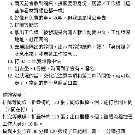
兩天前會收到簡訊，提醒要帶身份／居留／工作證（這
些乍看材質顏色都一樣）
好像有免費的車可以叫，但我還是搭公車去
排隊等問診
拿出工作證，被發現是台灣人就自動變中文，工作證沒
地址，就用問的
去展版隔出的診間，出示問診的紙條，護：「身份證字
號念出來」我看著工作證念…
打 0.5cc 比我想像中快
出去坐 30 分鐘，時間到了會有人唱名
沒狀況的話，交代完注意事項和第二劑時間後，就可以
走了，拿到的是一盒贈品口罩
整體容量：
排隊等問診，折疊椅約 120 張；問診櫃檯 6 個；施打診間 9 間
（7 間在打）；
打完等候處，折疊椅約 120 張；出口櫃檯 6 個；整體流程控管
工作人員近 10 個。
負載主要卡在 30 分鐘 120 張椅子只能翻一輪，一分鐘打四