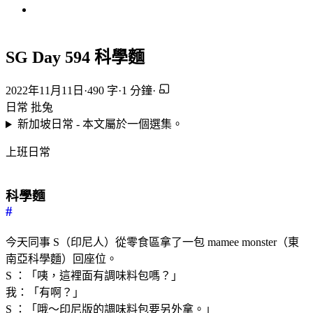
SG Day 594 科學麵
2022年11月11日
·
490 字
·
1 分鐘
·
日常
批兔
新加坡日常 - 本文屬於一個選集。
上班日常
科學麵
#
今天同事 S（印尼人）從零食區拿了一包 mamee monster（東
南亞科學麵）回座位。
S ：「咦，這裡面有調味料包嗎？」
我：「有啊？」
S ：「哦～印尼版的調味料包要另外拿。」