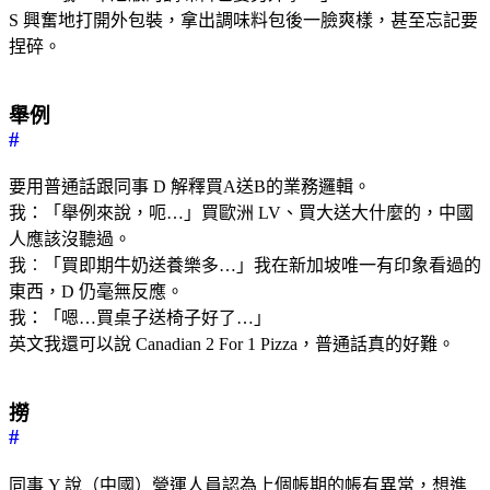
S 興奮地打開外包裝，拿出調味料包後一臉爽樣，甚至忘記要
捏碎。
舉例
#
要用普通話跟同事 D 解釋買A送B的業務邏輯。
我：「舉例來說，呃…」買歐洲 LV、買大送大什麼的，中國
人應該沒聽過。
我︰「買即期牛奶送養樂多…」我在新加坡唯一有印象看過的
東西，D 仍毫無反應。
我：「嗯…買桌子送椅子好了…」
英文我還可以說 Canadian 2 For 1 Pizza，普通話真的好難。
撈
#
同事 Y 說（中國）營運人員認為上個帳期的帳有異常，想進