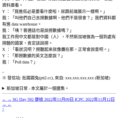
資料庫看。
Y ：「我進低必是要看什麼啦，就跟前端展示一樣啊。」
我：「叫他們自己去撈數據啊，他們不是很會？」我們資料都
有進 data warehouse。
我：「咦？普通話也是說撈數據嗎？」
我工作用中文都是對中國（人），不然新加坡做為一個到處有
撈麵的國家，肯定該說撈。
X ：「看狀況吧？撈聽起來就像攤在那，正常會說查吧。」
Y ：「那撈數據的英文怎麼說？」
我：「Poll data？」
–
※ 發信站: 批踢踢兔(ptt2.cc), 來自: xxx.xxx.xxx.xxx (新加坡)
新加坡日常 - 本文屬於一個選集。
←
→
SG Day 592 健檢
2022年11月09日
ICPC
2022年11月12日
→
←
↑