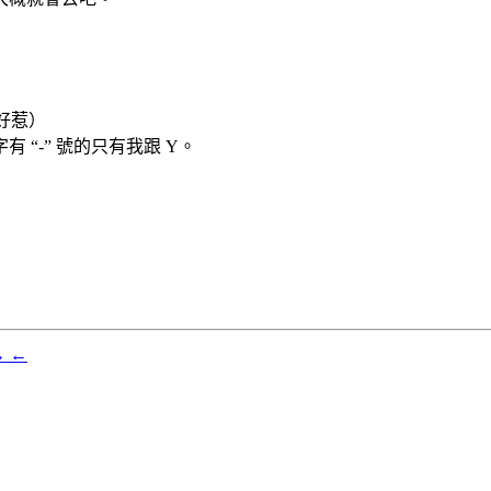
好惹）
“-” 號的只有我跟 Y。
→
←