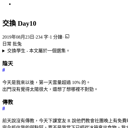
交換 Day10
2019年08月23日
·
234 字
·
1 分鐘
·
日常
批兔
交換學生 - 本文屬於一個選集。
陰天
#
今天是我來以後，第一天雲量超過 10% 的。
出門沒有覺得太陽很大，還想了想哪裡不對勁。
傳教
#
前天說沒有傳教，今天下課室友 R 說他們教會社團晚上有免
完全抓住我的弱點阿，要不是我當下已經從冰箱拿出食物，我