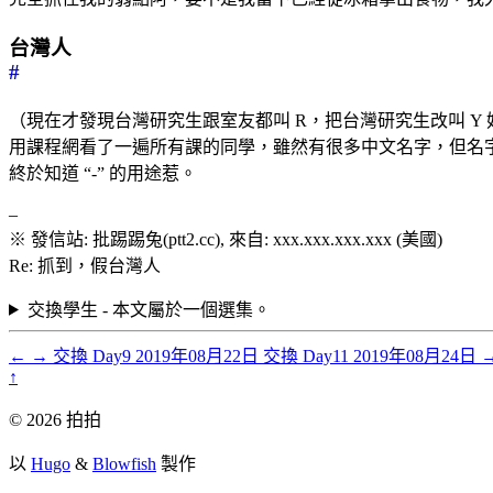
台灣人
#
（現在才發現台灣研究生跟室友都叫 R，把台灣研究生改叫 Y 
用課程網看了一遍所有課的同學，雖然有很多中文名字，但名字有 
終於知道 “-” 的用途惹。
–
※ 發信站: 批踢踢兔(ptt2.cc), 來自: xxx.xxx.xxx.xxx (美國)
Re: 抓到，假台灣人
交換學生 - 本文屬於一個選集。
←
→
交換 Day9
2019年08月22日
交換 Day11
2019年08月24日
↑
© 2026 拍拍
以
Hugo
&
Blowfish
製作