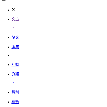
文章
貼文
選集
互動
分類
類別
標籤