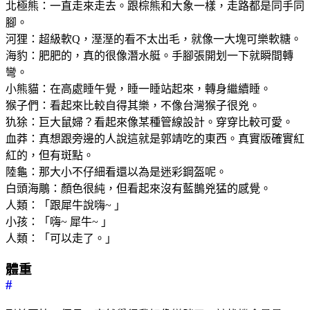
北極熊：一直走來走去。跟棕熊和大象一樣，走路都是同手同
腳。
河狸：超級軟Q，溼溼的看不太出毛，就像一大塊可樂軟糖。
海豹：肥肥的，真的很像潛水艇。手腳張開划一下就瞬間轉
彎。
小熊貓：在高處睡午覺，睡一睡站起來，轉身繼續睡。
猴子們：看起來比較自得其樂，不像台灣猴子很兇。
犰狳：巨大鼠婦？看起來像某種管線設計。穿穿比較可愛。
血莽：真想跟旁邊的人說這就是郭靖吃的東西。真實版確實紅
紅的，但有斑點。
陸龜：那大小不仔細看還以為是迷彩鋼盔呢。
白頭海鵰：顏色很純，但看起來沒有藍鵲兇猛的感覺。
人類：「跟犀牛說嗨~ 」
小孩：「嗨~ 犀牛~ 」
人類：「可以走了。」
體重
#