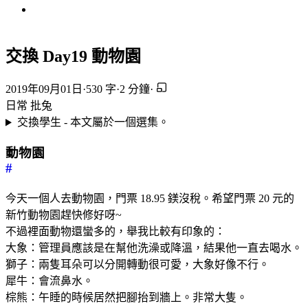
交換 Day19 動物園
2019年09月01日
·
530 字
·
2 分鐘
·
日常
批兔
交換學生 - 本文屬於一個選集。
動物園
#
今天一個人去動物園，門票 18.95 鎂沒稅。希望門票 20 元的
新竹動物園趕快修好呀~
不過裡面動物還蠻多的，舉我比較有印象的：
大象：管理員應該是在幫他洗澡或降溫，結果他一直去喝水。
獅子：兩隻耳朵可以分開轉動很可愛，大象好像不行。
犀牛：會流鼻水。
棕熊：午睡的時候居然把腳抬到牆上。非常大隻。