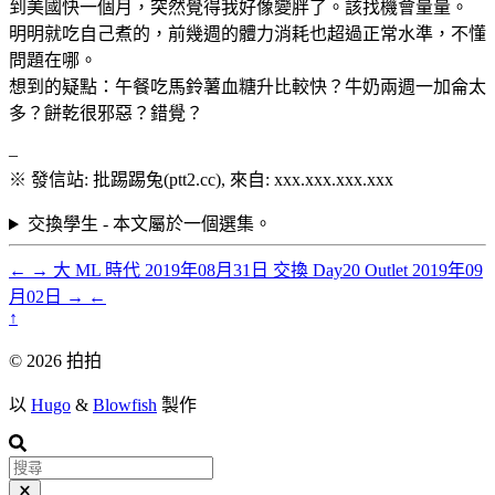
到美國快一個月，突然覺得我好像變胖了。該找機會量量。
明明就吃自己煮的，前幾週的體力消耗也超過正常水準，不懂
問題在哪。
想到的疑點：午餐吃馬鈴薯血糖升比較快？牛奶兩週一加侖太
多？餅乾很邪惡？錯覺？
–
※ 發信站: 批踢踢兔(ptt2.cc), 來自: xxx.xxx.xxx.xxx
交換學生 - 本文屬於一個選集。
←
→
大 ML 時代
2019年08月31日
交換 Day20 Outlet
2019年09
月02日
→
←
↑
© 2026 拍拍
以
Hugo
&
Blowfish
製作