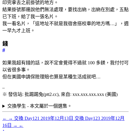
印完拿去之前掛號的地方。
結果掛號那邊說他們無法處理，要找出納，出納在別處，五點
已下班，給了我一張名片。
我一看名片，「這地址不就是我宿舍搭校車的地方嗎…」，週
一早九才上班。
錢
#
如果我超有錢的話，說不定會覺得不過就 100 多鎂，我付付可
以省很多事。
但在美國申請保險理賠也算是某種生活成就吧…
–
※ 發信站: 批踢踢兔(ptt2.cc), 來自: xxx.xxx.xxx.xxx (美國)
交換學生 - 本文屬於一個選集。
←
→
交換 Day121
2019年12月13日
交換 Day123
2019年12月
16日
→
←
↑