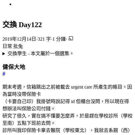
交換 Day122
2019年12月14日
·
321 字
·
1 分鐘
·
日常
批兔
交換學生 - 本文屬於一個選集。
健保大地
#
期末考週，信箱跳出之前被載去 urgent care 所產生的帳目。因
為當時沒帶保險卡
（卡要自己印）我掛號時說記得 id 但櫃台沒問，所以現在得
想辦法叫保險公司付錢。
研究了很久，實在搞不懂要怎麼弄，於是趕在學校診所（學校
至南）五點下班前去問。
診所叫我印保險卡拿去醫院（學校東北），我就去系館（西）