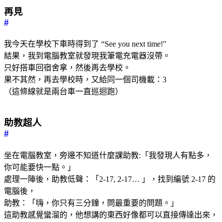
再見
#
我今天在學校下車時得到了 “See you next time!"
結果，我到電腦教室就發現我筆電充電器沒帶。
只好搭車回宿舍拿，然後再去學校。
果不其然，再去學校時，又給同一個司機載：3
（這條線就是兩台車一直巡迴跑）
助教超人
#
坐在電腦教室，旁邊不知道什麼課助教:「我發現人有點多，
你可能要快一點。」
處理一陣後，助教低聲：「2-17, 2-17… 」，找到編號 2-17 的
電腦後，
助教：「嗨，你只有三分鐘，問最重要的問題。」
這助教感覺蠻溜的，他想講的東西好像都可以直接傳達出來，