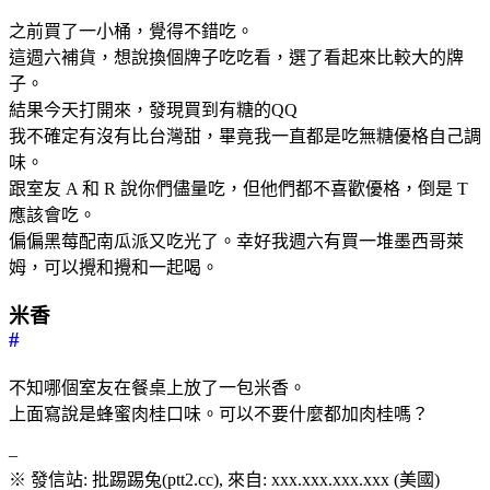
之前買了一小桶，覺得不錯吃。
這週六補貨，想說換個牌子吃吃看，選了看起來比較大的牌
子。
結果今天打開來，發現買到有糖的QQ
我不確定有沒有比台灣甜，畢竟我一直都是吃無糖優格自己調
味。
跟室友 A 和 R 說你們儘量吃，但他們都不喜歡優格，倒是 T
應該會吃。
偏偏黑莓配南瓜派又吃光了。幸好我週六有買一堆墨西哥萊
姆，可以攪和攪和一起喝。
米香
#
不知哪個室友在餐桌上放了一包米香。
上面寫說是蜂蜜肉桂口味。可以不要什麼都加肉桂嗎？
–
※ 發信站: 批踢踢兔(ptt2.cc), 來自: xxx.xxx.xxx.xxx (美國)