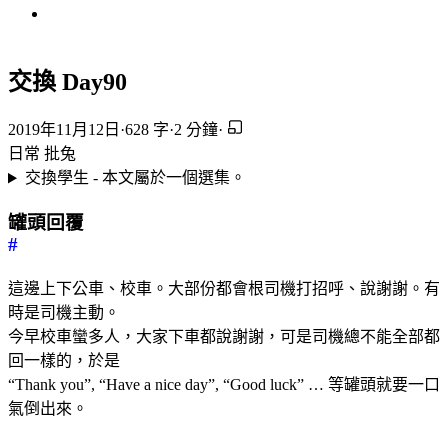
交換 Day90
2019年11月12日
·
628 字
·
2 分鐘
·
日常
批兔
交換學生 - 本文屬於一個選集。
罐頭回覆
#
這邊上下公車、校車。大部份都會根司機打招呼、說謝謝。有
時是司機主動。
今早校車蠻多人，大家下車都說謝謝，可是司機總不能全部都
回一樣的，於是
“Thank you”, “Have a nice day”, “Good luck” … 等罐頭就要一口
氣倒出來。